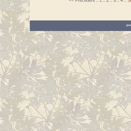
<< Précédent
::
1
::
2
::
3
::
4
::
S
pro