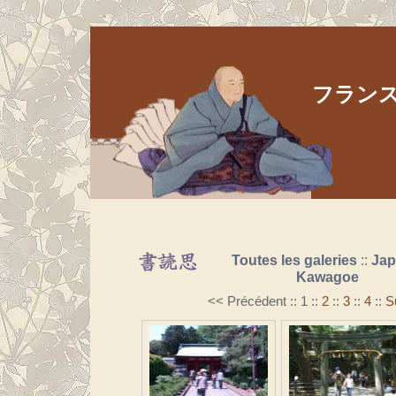
フランス人
Aller au contenu
|
Aller au menu
|
Aller à la recherche
Toutes les galeries
::
Ja
Kawagoe
<< Précédent
::
1
::
2
::
3
::
4
::
S