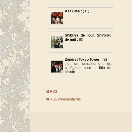
Asakusa :
(31)
Shibuya de jour, Shinjuku
de nuit :
(8)
Zôjôji et Tokyo Tower :
(8)
...et un entraînement de
collégiens pour la fête de
l'école
fil RSS
fil RSS commentaires