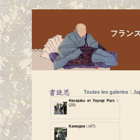
フランス人
Aller au contenu
|
Aller au menu
|
Aller à la recherche
Toutes les galeries
::
Ja
Harajuku et Yoyogi Parc :
(20)
Kawagoe :
(47)