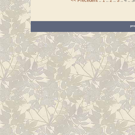
<< Précédent
::
1
::
2
::
3
::
4
::
S
pro