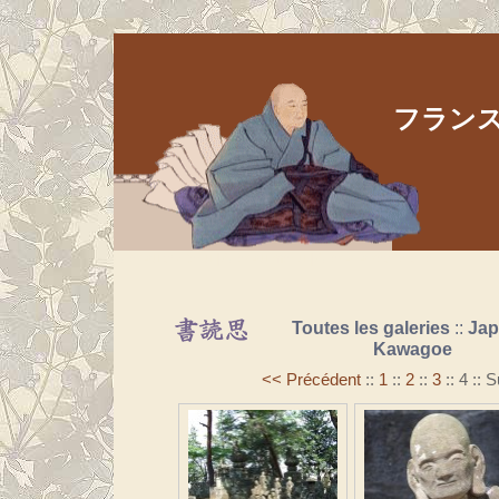
フランス人
Aller au contenu
|
Aller au menu
|
Aller à la recherche
Toutes les galeries
::
Ja
Kawagoe
<< Précédent
::
1
::
2
::
3
::
4
::
S