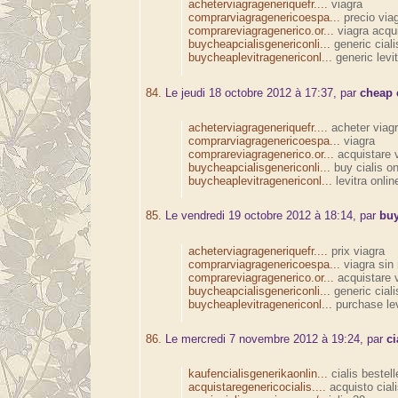
acheterviagrageneriquefr....
viagra
comprarviagragenericoespa...
precio via
comprareviagragenerico.or...
viagra acqu
buycheapcialisgenericonli...
generic ciali
buycheaplevitragenericonl...
generic levit
84.
Le jeudi 18 octobre 2012 à 17:37, par
cheap 
acheterviagrageneriquefr....
acheter viag
comprarviagragenericoespa...
viagra
comprareviagragenerico.or...
acquistare 
buycheapcialisgenericonli...
buy cialis on
buycheaplevitragenericonl...
levitra onlin
85.
Le vendredi 19 octobre 2012 à 18:14, par
buy
acheterviagrageneriquefr....
prix viagra
comprarviagragenericoespa...
viagra sin 
comprareviagragenerico.or...
acquistare 
buycheapcialisgenericonli...
generic ciali
buycheaplevitragenericonl...
purchase lev
86.
Le mercredi 7 novembre 2012 à 19:24, par
ci
kaufencialisgenerikaonlin...
cialis bestell
acquistaregenericocialis....
acquisto ciali