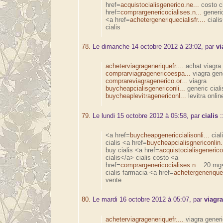
href=
acquistocialisgenerico.ne...
costo ci
href=
comprargenericocialises.n...
generic
<a href=
achetergeneriquecialisfr....
ciali
cialis
78.
Le dimanche 14 octobre 2012 à 23:02, par
vi
acheterviagrageneriquefr....
achat viagra
comprarviagragenericoespa...
viagra gen
comprareviagragenerico.or...
viagra
buycheapcialisgenericonli...
generic ciali
buycheaplevitragenericonl...
levitra onlin
79.
Le lundi 15 octobre 2012 à 05:58, par
cialis
:
<a href=
buycheapgenericcialisonli...
cial
cialis <a href=
buycheapcialisgnericonlin.
buy cialis <a href=
acquistocialisgenerico
cialis</a> cialis costo <a
href=
comprargenericocialises.n...
20 mg<
cialis farmacia <a href=
achetergeneriqueci
vente
80.
Le mardi 16 octobre 2012 à 05:07, par
viagr
acheterviagrageneriquefr....
viagra gener