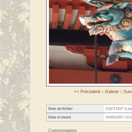
<< Précédent
::
Galerie
::
Suiv
Nom du fichier
DSCF1837 (Lar
Date et heure
04/05/2007 10:5
Commentaires