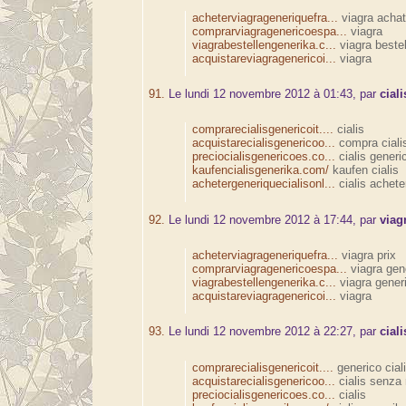
acheterviagrageneriquefra...
viagra achat
comprarviagragenericoespa...
viagra
viagrabestellengenerika.c...
viagra bestel
acquistareviagragenericoi...
viagra
91.
Le lundi 12 novembre 2012 à 01:43, par
ciali
comprarecialisgenericoit....
cialis
acquistarecialisgenericoo...
compra cialis 
preciocialisgenericoes.co...
cialis generi
kaufencialisgenerika.com/
kaufen cialis
achetergeneriquecialisonl...
cialis achete
92.
Le lundi 12 novembre 2012 à 17:44, par
viag
acheterviagrageneriquefra...
viagra prix
comprarviagragenericoespa...
viagra gen
viagrabestellengenerika.c...
viagra gener
acquistareviagragenericoi...
viagra
93.
Le lundi 12 novembre 2012 à 22:27, par
ciali
comprarecialisgenericoit....
generico cial
acquistarecialisgenericoo...
cialis senza 
preciocialisgenericoes.co...
cialis