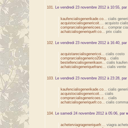
101.
Le vendredi 23 novembre 2012 à 10:55, pa
kaufencialisgenerikade.co...
cialis gener
acquistocialisgenericoit....
acquisto ciali
comprarcialisgenericoes.c...
comprar cial
achatcialisgeneriquefr.co...
prix cialis
102.
Le vendredi 23 novembre 2012 à 16:40, pa
acquistarecialisgenericoi...
cialis costo
comprarcialisgenerico20mg...
cialis
bestellencialisgenerikaon...
cialis kaufen
achatcialisgeneriquefranc...
cialis vente
103.
Le vendredi 23 novembre 2012 à 23:28, pa
kaufencialisgenerikade.co...
cialis gener
acquistocialisgenericoit....
cialis
comprarcialisgenericoes.c...
cialis
achatcialisgeneriquefr.co...
cialis comma
104.
Le samedi 24 novembre 2012 à 05:06, par
v
acheterviagrageneriquefr....
viagra achet