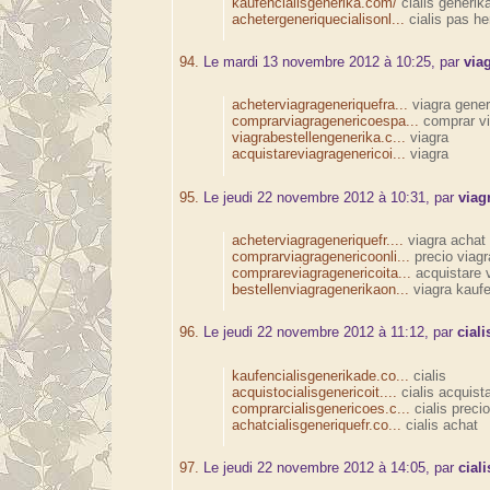
kaufencialisgenerika.com/
cialis generik
achetergeneriquecialisonl...
cialis pas he
94.
Le mardi 13 novembre 2012 à 10:25, par
via
acheterviagrageneriquefra...
viagra gener
comprarviagragenericoespa...
comprar vi
viagrabestellengenerika.c...
viagra
acquistareviagragenericoi...
viagra
95.
Le jeudi 22 novembre 2012 à 10:31, par
viag
acheterviagrageneriquefr....
viagra achat
comprarviagragenericoonli...
precio viagr
comprareviagragenericoita...
acquistare 
bestellenviagragenerikaon...
viagra kauf
96.
Le jeudi 22 novembre 2012 à 11:12, par
ciali
kaufencialisgenerikade.co...
cialis
acquistocialisgenericoit....
cialis acquist
comprarcialisgenericoes.c...
cialis precio
achatcialisgeneriquefr.co...
cialis achat
97.
Le jeudi 22 novembre 2012 à 14:05, par
ciali