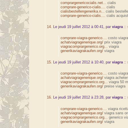
comprargenericocialis.net...
cialis
comprare-generico-cialis....
cialis
cialisbestellengenerika.n...
cialis bestell
comprare-generico-cialis....
cialis acquis
14.
Le jeudi 19 juillet 2012 à 00:41, par
viagra
::
comprare-viagra-generico....
costo viagr
achatviagragenerique.org/
prix viagra
viagracomprargenerico.org...
viagra
generikaviagrakaufen.org/
viagra
15.
Le jeudi 19 juillet 2012 à 10:40, par
viagra
::
comprare-viagra-generico....
costo viagra
achatviagragenerique.org/
viagra acheter
viagracomprargenerico.org...
viagra 50 
generikaviagrakaufen.org/
preise viagra
16.
Le jeudi 19 juillet 2012 à 23:28, par
viagra
::
comprare-viagra-generico....
viagra ricet
achatviagragenerique.org/
viagra sans o
viagracomprargenerico.org...
generico vi
generikaviagrakaufen.org/
viagra