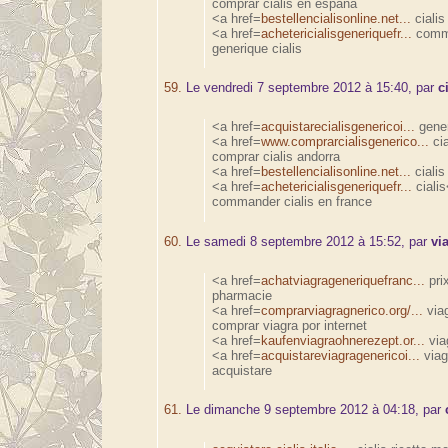
comprar cialis en espana
<a href=
bestellencialisonline.net...
cialis
<a href=
achetericialisgeneriquefr...
comm
generique cialis
59.
Le vendredi 7 septembre 2012 à 15:40, par
c
<a href=
acquistarecialisgenericoi...
gener
<a href=
www.comprarcialisgenerico...
cia
comprar cialis andorra
<a href=
bestellencialisonline.net...
cialis
<a href=
achetericialisgeneriquefr...
ciali
commander cialis en france
60.
Le samedi 8 septembre 2012 à 15:52, par
vi
<a href=
achatviagrageneriquefranc...
pri
pharmacie
<a href=
comprarviagragnerico.org/...
via
comprar viagra por internet
<a href=
kaufenviagraohnerezept.or...
via
<a href=
acquistareviagragenericoi...
viag
acquistare
61.
Le dimanche 9 septembre 2012 à 04:18, par