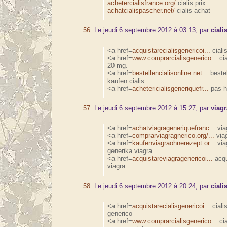
achetercialisfrance.org/
cialis prix
achatcialispascher.net/
cialis achat
56.
Le jeudi 6 septembre 2012 à 03:13, par
ciali
<a href=
acquistarecialisgenericoi...
ciali
<a href=
www.comprarcialisgenerico...
cia
20 mg.
<a href=
bestellencialisonline.net...
beste
kaufen cialis
<a href=
achetericialisgeneriquefr...
pas he
57.
Le jeudi 6 septembre 2012 à 15:27, par
viag
<a href=
achatviagrageneriquefranc...
via
<a href=
comprarviagragnerico.org/...
via
<a href=
kaufenviagraohnerezept.or...
via
generika viagra
<a href=
acquistareviagragenericoi...
acqu
viagra
58.
Le jeudi 6 septembre 2012 à 20:24, par
ciali
<a href=
acquistarecialisgenericoi...
ciali
generico
<a href=
www.comprarcialisgenerico...
cia