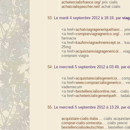
achetercialisfrance.org/
prix cialis
achatcialispascher.net/
achat cialis
53.
Le mardi 4 septembre 2012 à 18:19, par
viag
<a href=
achatviagrageneriquefranc...
pri
<a href=
comprarviagragnerico.org/...
com
farmacia
<a href=
kaufenviagraohnerezept.or...
kau
25mg
<a href=
acquistareviagragenericoi...
viag
comprare viagra
54.
Le mercredi 5 septembre 2012 à 03:49, par
c
<a href=
acquistarecialisgenericoi...
compr
<a href=
www.comprarcialisgenerico...
ven
vademecum
<a href=
bestellencialisonline.net...
cialis
<a href=
achetericialisgeneriquefr...
tadala
55.
Le mercredi 5 septembre 2012 à 13:29, par
c
acquistare-cialis-italia....
cialis acquistar
comprar-cialis-sinreceta....
cialis precio
bestellencialisdeutschlan...
bestellen cial