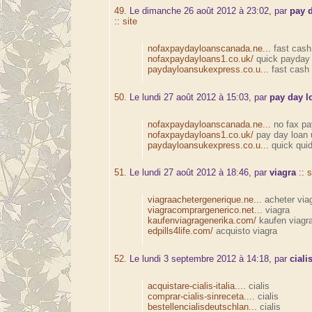
49.
Le dimanche 26 août 2012 à 23:02, par
pay 
::
site
nofaxpaydayloanscanada.ne...
fast cash
nofaxpaydayloans1.co.uk/
quick payday 
paydayloansukexpress.co.u...
fast cash
50.
Le lundi 27 août 2012 à 15:03, par
pay day l
nofaxpaydayloanscanada.ne...
no fax pa
nofaxpaydayloans1.co.uk/
pay day loan 
paydayloansukexpress.co.u...
quick qui
51.
Le lundi 27 août 2012 à 18:46, par
viagra
::
s
viagraachetergenerique.ne...
acheter via
viagracomprargenerico.net...
viagra
kaufenviagragenerika.com/
kaufen viagr
edpills4life.com/
acquisto viagra
52.
Le lundi 3 septembre 2012 à 14:18, par
ciali
acquistare-cialis-italia....
cialis
comprar-cialis-sinreceta....
cialis
bestellencialisdeutschlan...
cialis