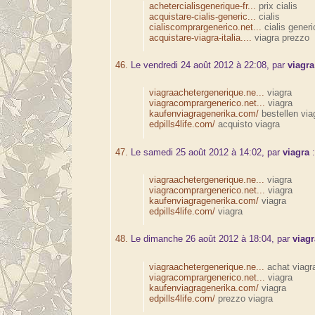
achetercialisgenerique-fr...
prix cialis
acquistare-cialis-generic...
cialis
cialiscomprargenerico.net...
cialis generi
acquistare-viagra-italia....
viagra prezzo
46.
Le vendredi 24 août 2012 à 22:08, par
viagra
viagraachetergenerique.ne...
viagra
viagracomprargenerico.net...
viagra
kaufenviagragenerika.com/
bestellen via
edpills4life.com/
acquisto viagra
47.
Le samedi 25 août 2012 à 14:02, par
viagra
viagraachetergenerique.ne...
viagra
viagracomprargenerico.net...
viagra
kaufenviagragenerika.com/
viagra
edpills4life.com/
viagra
48.
Le dimanche 26 août 2012 à 18:04, par
viag
viagraachetergenerique.ne...
achat viagr
viagracomprargenerico.net...
viagra
kaufenviagragenerika.com/
viagra
edpills4life.com/
prezzo viagra