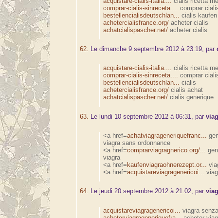
acquistare-cialis-italia....
cialis ricetta m
comprar-cialis-sinreceta....
comprar ciali
bestellencialisdeutschlan...
cialis kaufen
achetercialisfrance.org/
acheter cialis
achatcialispascher.net/
acheter cialis
62.
Le dimanche 9 septembre 2012 à 23:19, par
acquistare-cialis-italia....
cialis ricetta m
comprar-cialis-sinreceta....
comprar ciali
bestellencialisdeutschlan...
cialis
achetercialisfrance.org/
cialis achat
achatcialispascher.net/
cialis generique
63.
Le lundi 10 septembre 2012 à 06:31, par
via
<a href=
achatviagrageneriquefranc...
gen
viagra sans ordonnance
<a href=
comprarviagragnerico.org/...
gen
viagra
<a href=
kaufenviagraohnerezept.or...
via
<a href=
acquistareviagragenericoi...
viag
64.
Le jeudi 20 septembre 2012 à 21:02, par
via
acquistareviagragenericoi...
viagra senza 
acheterviagrageneriquefra...
acheter viag