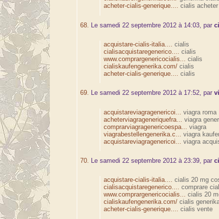
acheter-cialis-generique....
cialis acheter
68.
Le samedi 22 septembre 2012 à 14:03, par
c
acquistare-cialis-italia....
cialis
cialisacquistaregenerico....
cialis
www.comprargenericocialis...
cialis
cialiskaufengenerika.com/
cialis
acheter-cialis-generique....
cialis
69.
Le samedi 22 septembre 2012 à 17:52, par
v
acquistareviagragenericoi...
viagra roma
acheterviagrageneriquefra...
viagra gener
comprarviagragenericoespa...
viagra
viagrabestellengenerika.c...
viagra kaufe
acquistareviagragenericoi...
viagra acqui
70.
Le samedi 22 septembre 2012 à 23:39, par
c
acquistare-cialis-italia....
cialis 20 mg co
cialisacquistaregenerico....
comprare cial
www.comprargenericocialis...
cialis 20 m
cialiskaufengenerika.com/
cialis generik
acheter-cialis-generique....
cialis vente