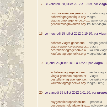
17.
Le vendredi 20 juillet 2012 à 10:59, par
viagr
comprare-viagra-generico....
costo viagra
achatviagragenerique.org/
viagra
viagracomprargenerico.org...
generico vi
generikaviagrakaufen.org/
kaufen viagra
18.
Le mercredi 25 juillet 2012 à 19:20, par
viagr
acheter-viagra-generique....
viagra gener
viagra-generico-espana.or...
viagra
bestellenviagragenerika.o...
kaufen viag
kaufenviagragenerika.org/
viagra kaufen
19.
Le jeudi 26 juillet 2012 à 13:29, par
viagra
::
acheter-viagra-generique....
vente viagra
viagra-generico-espana.or...
viagra
bestellenviagragenerika.o...
generika via
kaufenviagragenerika.org/
viagra 50mg
20.
Le samedi 28 juillet 2012 à 01:30, par
propec
buygenericpropeciaonline-...
propecia
buygenericnolvadexonline....
nolvadex pr