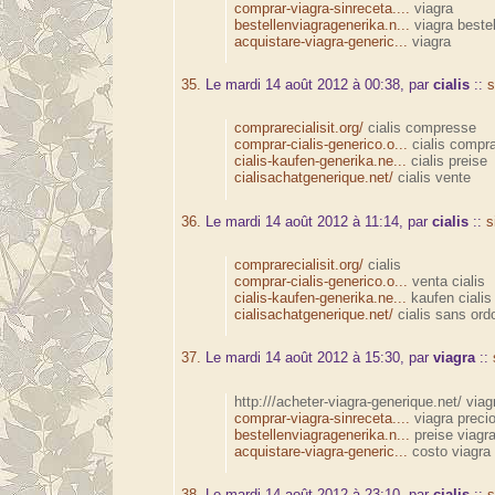
comprar-viagra-sinreceta....
viagra
bestellenviagragenerika.n...
viagra bestel
acquistare-viagra-generic...
viagra
35.
Le mardi 14 août 2012 à 00:38, par
cialis
::
s
comprarecialisit.org/
cialis compresse
comprar-cialis-generico.o...
cialis compra
cialis-kaufen-generika.ne...
cialis preise
cialisachatgenerique.net/
cialis vente
36.
Le mardi 14 août 2012 à 11:14, par
cialis
::
s
comprarecialisit.org/
cialis
comprar-cialis-generico.o...
venta cialis
cialis-kaufen-generika.ne...
kaufen cialis
cialisachatgenerique.net/
cialis sans or
37.
Le mardi 14 août 2012 à 15:30, par
viagra
::
http:///acheter-viagra-generique.net/ via
comprar-viagra-sinreceta....
viagra preci
bestellenviagragenerika.n...
preise viagr
acquistare-viagra-generic...
costo viagra
38.
Le mardi 14 août 2012 à 23:10, par
cialis
::
s