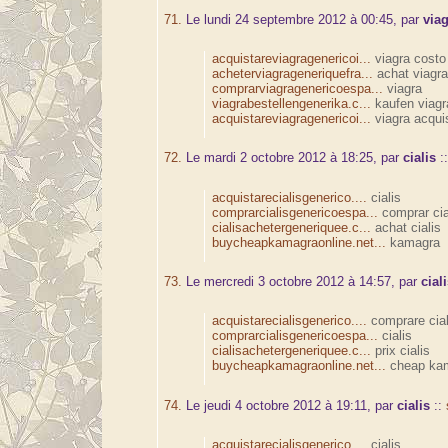
71.
Le lundi 24 septembre 2012 à 00:45, par
via
acquistareviagragenericoi...
viagra costo
acheterviagrageneriquefra...
achat viagra
comprarviagragenericoespa...
viagra
viagrabestellengenerika.c...
kaufen viagr
acquistareviagragenericoi...
viagra acqui
72.
Le mardi 2 octobre 2012 à 18:25, par
cialis
:
acquistarecialisgenerico....
cialis
comprarcialisgenericoespa...
comprar cia
cialisachetergeneriquee.c...
achat cialis
buycheapkamagraonline.net...
kamagra
73.
Le mercredi 3 octobre 2012 à 14:57, par
cial
acquistarecialisgenerico....
comprare cial
comprarcialisgenericoespa...
cialis
cialisachetergeneriquee.c...
prix cialis
buycheapkamagraonline.net...
cheap ka
74.
Le jeudi 4 octobre 2012 à 19:11, par
cialis
::
acquistarecialisgenerico....
cialis