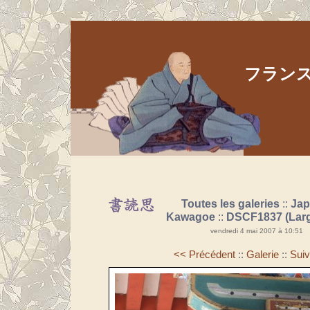
フランス人
Aller au contenu
|
Aller au menu
|
Aller à la recherche
Toutes les galeries
::
Ja
Kawagoe
::
DSCF1837 (Lar
vendredi 4 mai 2007 à 10:51
<< Précédent
::
Galerie
::
Suiv