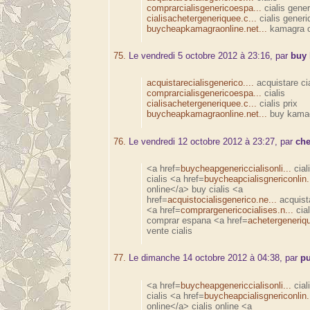
comprarcialisgenericoespa...
cialis gener
cialisachetergeneriquee.c...
cialis generi
buycheapkamagraonline.net...
kamagra o
75.
Le vendredi 5 octobre 2012 à 23:16, par
buy
acquistarecialisgenerico....
acquistare cia
comprarcialisgenericoespa...
cialis
cialisachetergeneriquee.c...
cialis prix
buycheapkamagraonline.net...
buy kamag
76.
Le vendredi 12 octobre 2012 à 23:27, par
che
<a href=
buycheapgenericcialisonli...
cial
cialis <a href=
buycheapcialisgnericonlin.
online</a> buy cialis <a
href=
acquistocialisgenerico.ne...
acquista
<a href=
comprargenericocialises.n...
cial
comprar espana <a href=
achetergenerique
vente cialis
77.
Le dimanche 14 octobre 2012 à 04:38, par
pu
<a href=
buycheapgenericcialisonli...
cial
cialis <a href=
buycheapcialisgnericonlin.
online</a> cialis online <a