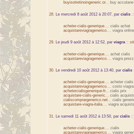
buyisotretinoingeneric.or...
buy accutane
28.
Le mercredi 8 août 2012 à 20:07, par
cialis
:
acheter-cialis-generique....
cialis achat
acquistareviagragenerico....
viagra onlin
29.
Le jeudi 9 août 2012 à 12:52, par
viagra
::
si
acheter-cialis-generique....
achat cialis
acquistareviagragenerico....
viagra prezz
30.
Le vendredi 10 août 2012 à 13:40, par
cialis
acheter-cialis-generique....
acheter cialis
acquistareviagragenerico....
costo viagra
achetercialisgenerique-fr...
cialis prix
acquistare-cialis-generic...
cialis acquist
cialiscomprargenerico.net...
cialis generi
acquistare-viagra-italia....
viagra acquist
31.
Le samedi 11 août 2012 à 13:50, par
cialis
:
acheter-cialis-generique....
cialis
acquistareviagragenerico....
viagra gener