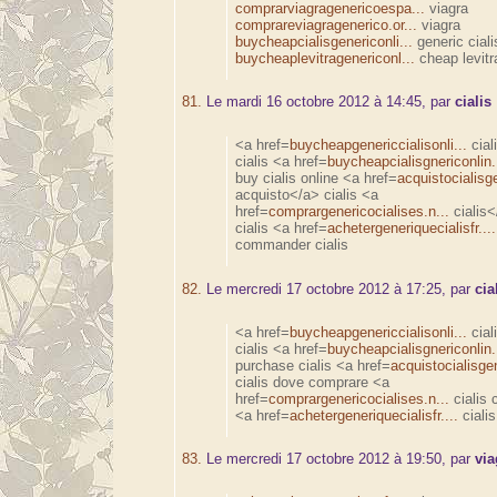
comprarviagragenericoespa...
viagra
comprareviagragenerico.or...
viagra
buycheapcialisgenericonli...
generic ciali
buycheaplevitragenericonl...
cheap levitr
81.
Le mardi 16 octobre 2012 à 14:45, par
cialis
<a href=
buycheapgenericcialisonli...
cial
cialis <a href=
buycheapcialisgnericonlin.
buy cialis online <a href=
acquistocialisge
acquisto</a> cialis <a
href=
comprargenericocialises.n...
cialis
cialis <a href=
achetergeneriquecialisfr....
commander cialis
82.
Le mercredi 17 octobre 2012 à 17:25, par
cia
<a href=
buycheapgenericcialisonli...
cial
cialis <a href=
buycheapcialisgnericonlin.
purchase cialis <a href=
acquistocialisgen
cialis dove comprare <a
href=
comprargenericocialises.n...
cialis 
<a href=
achetergeneriquecialisfr....
cialis
83.
Le mercredi 17 octobre 2012 à 19:50, par
via