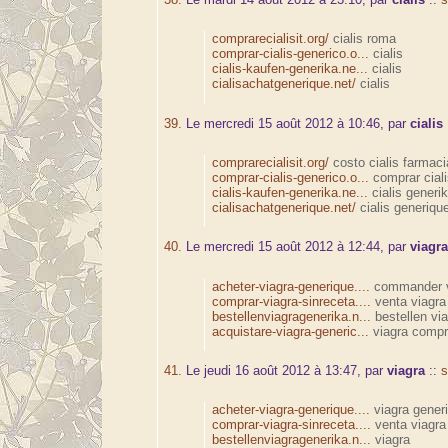
comprarecialisit.org/
cialis roma
comprar-cialis-generico.o...
cialis
cialis-kaufen-generika.ne...
cialis
cialisachatgenerique.net/
cialis
39.
Le mercredi 15 août 2012 à 10:46, par
cialis
comprarecialisit.org/
costo cialis farmaci
comprar-cialis-generico.o...
comprar ciali
cialis-kaufen-generika.ne...
cialis generi
cialisachatgenerique.net/
cialis generiqu
40.
Le mercredi 15 août 2012 à 12:44, par
viagr
acheter-viagra-generique....
commander v
comprar-viagra-sinreceta....
venta viagra
bestellenviagragenerika.n...
bestellen via
acquistare-viagra-generic...
viagra compr
41.
Le jeudi 16 août 2012 à 13:47, par
viagra
::
s
acheter-viagra-generique....
viagra gener
comprar-viagra-sinreceta....
venta viagra
bestellenviagragenerika.n...
viagra