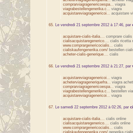
comprarviagragenericoespa...
viagra
viagrabestellengenerika.c...
viagra
acquistareviagragenericoi...
acquistare v
65.
Le vendredi 21 septembre 2012 à 17:46, par
acquistare-cialis-italia....
comprare cialis
cialisacquistaregenerico....
cialis ricetta
www.comprargenericocialis...
cialis
cialiskaufengenerika.com/
bestellen ciali
acheter-cialis-generique....
cialis
66.
Le vendredi 21 septembre 2012 à 21:27, par
acquistareviagragenericoi...
viagra
acheterviagrageneriquefra...
viagra achet
comprarviagragenericoespa...
viagra
viagrabestellengenerika.c...
bestellen via
acquistareviagragenericoi...
viagra
67.
Le samedi 22 septembre 2012 à 02:26, par
c
acquistare-cialis-italia....
cialis online
cialisacquistaregenerico....
cialis online
www.comprargenericocialis...
cialis
cialiskaufengenerika.com/
generika ciali