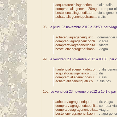
acquistarecialisgenericoi...
cialis italia
comprarcialisgenerico20mg...
comprar ci
bestellencialisgenerikaon...
cialis generi
achatcialisgeneriquefranc...
cialis
98.
Le jeudi 22 novembre 2012 à 23:50, par
viag
acheterviagrageneriquefr....
commander v
comprarviagragenericoonli...
viagra
comprareviagragenericoita...
viagra
bestellenviagragenerikaon...
viagra
99.
Le vendredi 23 novembre 2012 à 00:08, par
c
kaufencialisgenerikade.co...
cialis gener
acquistocialisgenericoit....
cialis
comprarcialisgenericoes.c...
cialis
achatcialisgeneriquefr.co...
cialis prix
100.
Le vendredi 23 novembre 2012 à 10:17, pa
acheterviagrageneriquefr....
prix viagra
comprarviagragenericoonli...
comprar via
comprareviagragenericoita...
viagra
bestellenviagragenerikaon...
viagra gener