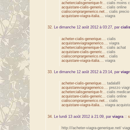
achetercialisgenerique-fr...
cialis moins c
acquistare-cialis-generic...
cialis online
cialiscomprargenerico.net...
cialis precio
acquistare-viagra-italia....
viagra
32.
Le dimanche 12 août 2012 à 03:27, par
ciali
acheter-cialis-generique....
cialis
acquistareviagragenerico....
viagra
achetercialisgenerique-fr...
cialis achat
acquistare-cialis-generic...
cialis
cialiscomprargenerico.net...
cialis
acquistare-viagra-italia....
viagra
33.
Le dimanche 12 août 2012 à 23:14, par
viag
acheter-cialis-generique....
tadalafil
acquistareviagragenerico....
prezzo viagr
achetercialisgenerique-fr...
cialis medica
acquistare-cialis-generic...
cialis online
cialiscomprargenerico.net...
cialis
acquistare-viagra-italia....
viagra acquist
34.
Le lundi 13 août 2012 à 21:09, par
viagra
::
s
http:///acheter-viagra-generique.net/ viag