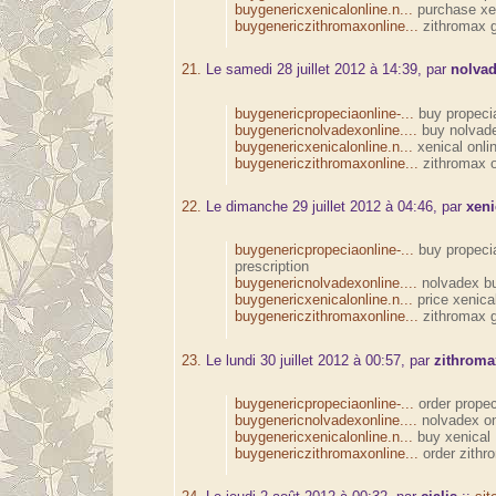
buygenericxenicalonline.n...
purchase xe
buygenericzithromaxonline...
zithromax g
21.
Le samedi 28 juillet 2012 à 14:39, par
nolva
buygenericpropeciaonline-...
buy propecia
buygenericnolvadexonline....
buy nolvade
buygenericxenicalonline.n...
xenical onli
buygenericzithromaxonline...
zithromax o
22.
Le dimanche 29 juillet 2012 à 04:46, par
xeni
buygenericpropeciaonline-...
buy propeci
prescription
buygenericnolvadexonline....
nolvadex b
buygenericxenicalonline.n...
price xenica
buygenericzithromaxonline...
zithromax g
23.
Le lundi 30 juillet 2012 à 00:57, par
zithroma
buygenericpropeciaonline-...
order propec
buygenericnolvadexonline....
nolvadex on
buygenericxenicalonline.n...
buy xenical
buygenericzithromaxonline...
order zithr