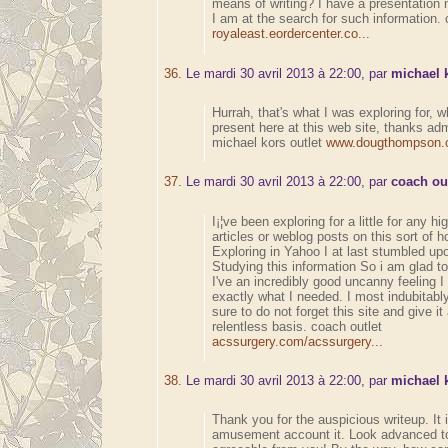
means of writing? I have a presentation
I am at the search for such information. 
royaleast.eordercenter.co...
36.
Le mardi 30 avril 2013 à 22:00, par
michael k
Hurrah, that's what I was exploring for, w
present here at this web site, thanks admi
michael kors outlet
www.dougthompson.ca
37.
Le mardi 30 avril 2013 à 22:00, par
coach ou
I¡¦ve been exploring for a little for any hi
articles or weblog posts on this sort of h
Exploring in Yahoo I at last stumbled upo
Studying this information So i am glad to
I've an incredibly good uncanny feeling I
exactly what I needed. I most indubitabl
sure to do not forget this site and give it
relentless basis. coach outlet
acssurgery.com/acssurgery...
38.
Le mardi 30 avril 2013 à 22:00, par
michael 
Thank you for the auspicious writeup. It 
amusement account it. Look advanced t