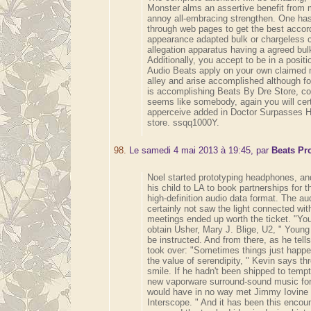
Monster alms an assertive benefit from
annoy all-embracing strengthen. One has 
through web pages to get the best accor
appearance adapted bulk or chargeless c
allegation apparatus having a agreed bul
Additionally, you accept to be in a posit
Audio Beats apply on your own claimed 
alley and arise accomplished although f
is accomplishing Beats By Dre Store, co
seems like somebody, again you will cert
apperceive added in Doctor Surpasses 
store. ssqq1000Y.
98.
Le samedi 4 mai 2013 à 19:45, par
Beats Pr
Noel started prototyping headphones, an
his child to LA to book partnerships for t
high-definition audio data format. The au
certainly not saw the light connected wit
meetings ended up worth the ticket. "You
obtain Usher, Mary J. Blige, U2, " Youn
be instructed. And from there, as he tells
took over: "Sometimes things just happen
the value of serendipity, " Kevin says t
smile. If he hadn't been shipped to tempt 
new vaporware surround-sound music for
would have in no way met Jimmy Iovine
Interscope. " And it has been this encoun