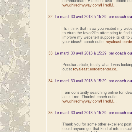
communicate. Excellent task.. coach out
www.hiredmyway.com/HiredM...
32.
Le mardi 30 avril 2013 à 15:29, par
coach ou
Hi, i think that i saw you visited my web
to eturn the favor?I'm attempting to find 
improve my website!I suppose its ok to 
your ideas!! coach outlet
royaleast.eorde
33.
Le mardi 30 avril 2013 à 15:29, par
coach ou
Peculiar article, totally what I was lookin
outlet
royaleast.eordercenter.co...
34.
Le mardi 30 avril 2013 à 15:29, par
coach ou
I am constantly searching online for idea
assist me. Thanks! coach outlet
www.hiredmyway.com/HiredM...
35.
Le mardi 30 avril 2013 à 15:29, par
coach ou
Thank you for some other excellent post
could anyone get that kind of info in suc