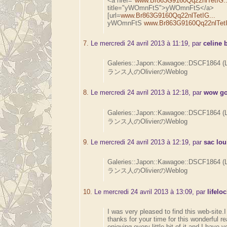
<a href="
www.Br863G9160Qq22nlTetIG..
title="yWOmnFtS">yWOmnFtS</a>
[url=
www.Br863G9160Qq22nlTetIG...
yWOmnFtS
www.Br863G9160Qq22nlTetI
7.
Le mercredi 24 avril 2013 à 11:19, par
celine 
Galeries::Japon::Kawagoe::DSCF1864 (
ランス人のOlivierのWeblog
8.
Le mercredi 24 avril 2013 à 12:18, par
wow go
Galeries::Japon::Kawagoe::DSCF1864 (
ランス人のOlivierのWeblog
9.
Le mercredi 24 avril 2013 à 12:19, par
sac lou
Galeries::Japon::Kawagoe::DSCF1864 (
ランス人のOlivierのWeblog
10.
Le mercredi 24 avril 2013 à 13:09, par
lifelo
I was very pleased to find this web-site.
thanks for your time for this wonderful rea
enjoying every little bit of it and I hav