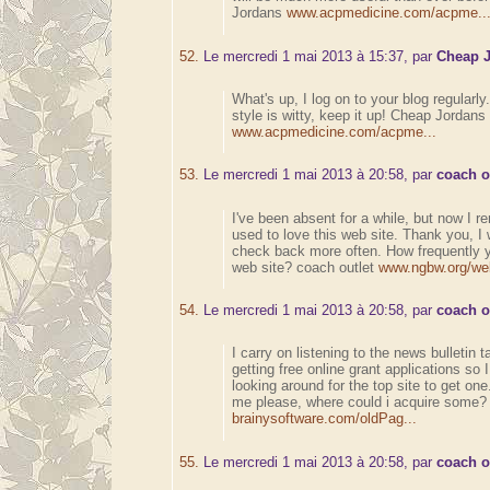
Jordans
www.acpmedicine.com/acpme..
52.
Le mercredi 1 mai 2013 à 15:37, par
Cheap 
What's up, I log on to your blog regularly.
style is witty, keep it up! Cheap Jordans
www.acpmedicine.com/acpme...
53.
Le mercredi 1 mai 2013 à 20:58, par
coach o
I've been absent for a while, but now I 
used to love this web site. Thank you, I w
check back more often. How frequently 
web site? coach outlet
www.ngbw.org/web
54.
Le mercredi 1 mai 2013 à 20:58, par
coach o
I carry on listening to the news bulletin t
getting free online grant applications so
looking around for the top site to get one
me please, where could i acquire some? 
brainysoftware.com/oldPag...
55.
Le mercredi 1 mai 2013 à 20:58, par
coach o