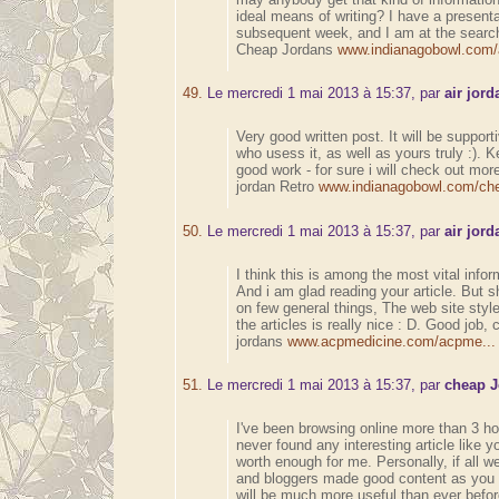
ideal means of writing? I have a presenta
subsequent week, and I am at the search
Cheap Jordans
www.indianagobowl.com/ai
49.
Le mercredi 1 mai 2013 à 15:37, par
air jord
Very good written post. It will be suppor
who usess it, as well as yours truly :). 
good work - for sure i will check out more
jordan Retro
www.indianagobowl.com/che
50.
Le mercredi 1 mai 2013 à 15:37, par
air jor
I think this is among the most vital infor
And i am glad reading your article. But 
on few general things, The web site style
the articles is really nice : D. Good job, 
jordans
www.acpmedicine.com/acpme...
51.
Le mercredi 1 mai 2013 à 15:37, par
cheap 
I've been browsing online more than 3 ho
never found any interesting article like yo
worth enough for me. Personally, if all w
and bloggers made good content as you 
will be much more useful than ever befo