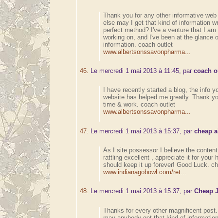
Thank you for any other informative web 
else may I get that kind of information wr
perfect method? I've a venture that I am
working on, and I've been at the glance o
information. coach outlet
www.albertsonssavonpharma...
46.
Le mercredi 1 mai 2013 à 11:45, par
coach o
I have recently started a blog, the info yo
website has helped me greatly. Thank you
time & work. coach outlet
www.albertsonssavonpharma...
47.
Le mercredi 1 mai 2013 à 15:37, par
cheap a
As I site possessor I believe the content
rattling excellent , appreciate it for your
should keep it up forever! Good Luck. ch
www.indianagobowl.com/ret...
48.
Le mercredi 1 mai 2013 à 15:37, par
Cheap 
Thanks for every other magnificent post
may anybody get that kind of information