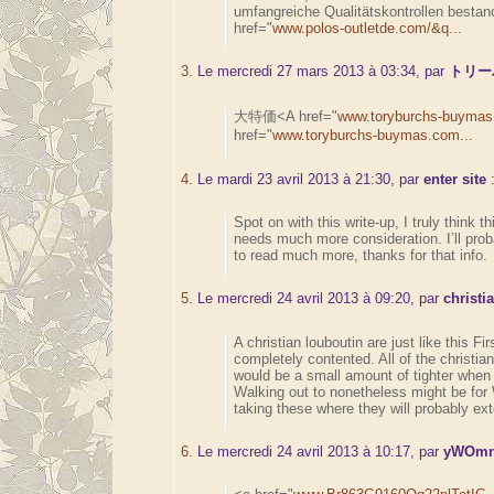
umfangreiche Qualitätskontrollen bestan
href="
www.polos-outletde.com/&q...
3.
Le mercredi 27 mars 2013 à 03:34, par
トリー
大特価<A href="
www.toryburchs-buymas
href="
www.toryburchs-buymas.com...
4.
Le mardi 23 avril 2013 à 21:30, par
enter site
Spot on with this write-up, I truly think t
needs much more consideration. I’ll prob
to read much more, thanks for that info.
5.
Le mercredi 24 avril 2013 à 09:20, par
christi
A christian louboutin are just like this Firs
completely contented. All of the christian
would be a small amount of tighter when
Walking out to nonetheless might be for 
taking these where they will probably ex
6.
Le mercredi 24 avril 2013 à 10:17, par
yWOmn