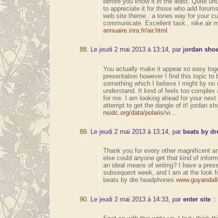
before you know it in the least. Quite unu
to appreciate it for those who add forums
web site theme . a tones way for your c
communicate. Excellent task.. nike air 
annuaire.inra.fr/air.html
88.
Le jeudi 2 mai 2013 à 13:14, par
jordan sho
You actually make it appear so easy toge
presentation however I find this topic to 
something which I believe I might by n
understand. It kind of feels too complex 
for me. I am looking ahead for your next p
attempt to get the dangle of it! jordan sh
nsidc.org/data/polaris/vi...
89.
Le jeudi 2 mai 2013 à 13:14, par
beats by d
Thank you for every other magnificent ar
else could anyone get that kind of inform
an ideal means of writing? I have a pres
subsequent week, and I am at the look fo
beats by dre headphones
www.guyandalle
90.
Le jeudi 2 mai 2013 à 14:33, par
enter site
: