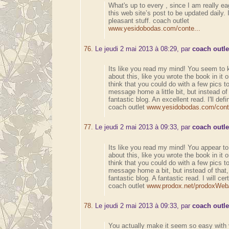
What's up to every , since I am really ea
this web site’s post to be updated daily. 
pleasant stuff. coach outlet
www.yesidobodas.com/conte...
76.
Le jeudi 2 mai 2013 à 08:29, par
coach outle
Its like you read my mind! You seem to 
about this, like you wrote the book in it 
think that you could do with a few pics to
message home a little bit, but instead of t
fantastic blog. An excellent read. I'll defi
coach outlet
www.yesidobodas.com/conte
77.
Le jeudi 2 mai 2013 à 09:33, par
coach outle
Its like you read my mind! You appear 
about this, like you wrote the book in it 
think that you could do with a few pics to
message home a bit, but instead of that, 
fantastic blog. A fantastic read. I will ce
coach outlet
www.prodox.net/prodoxWeb/
78.
Le jeudi 2 mai 2013 à 09:33, par
coach outle
You actually make it seem so easy with 