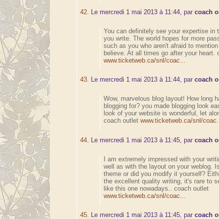
42.
Le mercredi 1 mai 2013 à 11:44, par
coach o
You can definitely see your expertise in 
you write. The world hopes for more pass
such as you who aren't afraid to mentio
believe. At all times go after your heart.
www.ticketweb.ca/snl/coac...
43.
Le mercredi 1 mai 2013 à 11:44, par
coach o
Wow, marvelous blog layout! How long 
blogging for? you made blogging look eas
look of your website is wonderful, let alo
coach outlet
www.ticketweb.ca/snl/coac.
44.
Le mercredi 1 mai 2013 à 11:45, par
coach o
I am extremely impressed with your writi
well as with the layout on your weblog. Is
theme or did you modify it yourself? Eit
the excellent quality writing, it's rare to 
like this one nowadays.. coach outlet
www.ticketweb.ca/snl/coac...
45.
Le mercredi 1 mai 2013 à 11:45, par
coach o