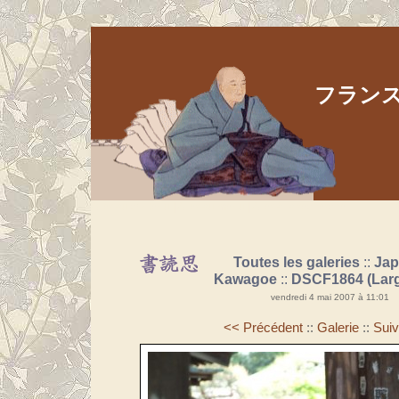
フランス人
Aller au contenu
|
Aller au menu
|
Aller à la recherche
Toutes les galeries
::
Ja
Kawagoe
::
DSCF1864 (Lar
vendredi 4 mai 2007 à 11:01
<< Précédent
::
Galerie
::
Suiv