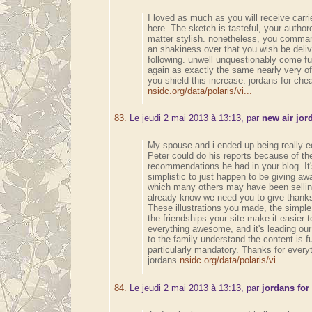
I loved as much as you will receive carrie
here. The sketch is tasteful, your author
matter stylish. nonetheless, you comma
an shakiness over that you wish be deliv
following. unwell unquestionably come fu
again as exactly the same nearly very of
you shield this increase. jordans for che
nsidc.org/data/polaris/vi...
83.
Le jeudi 2 mai 2013 à 13:13, par
new air jor
My spouse and i ended up being really e
Peter could do his reports because of th
recommendations he had in your blog. It's
simplistic to just happen to be giving awa
which many others may have been selli
already know we need you to give thanks 
These illustrations you made, the simpl
the friendships your site make it easier to 
everything awesome, and it's leading our
to the family understand the content is fu
particularly mandatory. Thanks for everyt
jordans
nsidc.org/data/polaris/vi...
84.
Le jeudi 2 mai 2013 à 13:13, par
jordans for