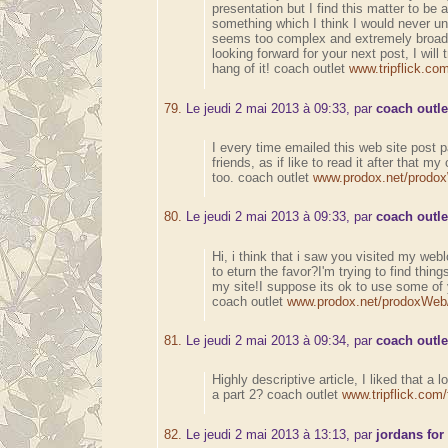
presentation but I find this matter to be a
something which I think I would never un
seems too complex and extremely broad
looking forward for your next post, I will t
hang of it! coach outlet
www.tripflick.com
79.
Le jeudi 2 mai 2013 à 09:33, par
coach outle
I every time emailed this web site post p
friends, as if like to read it after that my
too. coach outlet
www.prodox.net/prodox
80.
Le jeudi 2 mai 2013 à 09:33, par
coach outle
Hi, i think that i saw you visited my web
to eturn the favor?I'm trying to find thin
my site!I suppose its ok to use some of 
coach outlet
www.prodox.net/prodoxWeb/
81.
Le jeudi 2 mai 2013 à 09:34, par
coach outle
Highly descriptive article, I liked that a lo
a part 2? coach outlet
www.tripflick.com/
82.
Le jeudi 2 mai 2013 à 13:13, par
jordans for