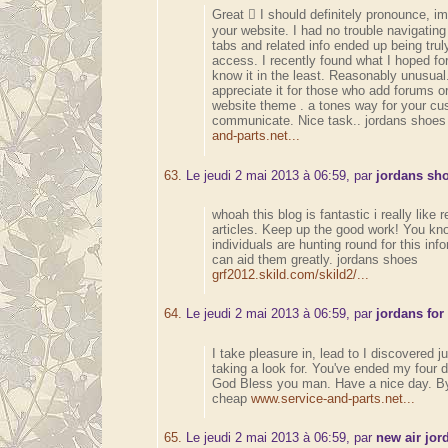
Great  I should definitely pronounce, i
your website. I had no trouble navigating 
tabs and related info ended up being trul
access. I recently found what I hoped fo
know it in the least. Reasonably unusual. 
appreciate it for those who add forums o
website theme . a tones way for your cu
communicate. Nice task.. jordans shoe
and-parts.net...
63.
Le jeudi 2 mai 2013 à 06:59, par
jordans sh
whoah this blog is fantastic i really like 
articles. Keep up the good work! You k
individuals are hunting round for this inf
can aid them greatly. jordans shoes
grf2012.skild.com/skild2/...
64.
Le jeudi 2 mai 2013 à 06:59, par
jordans for
I take pleasure in, lead to I discovered j
taking a look for. You've ended my four d
God Bless you man. Have a nice day. By
cheap
www.service-and-parts.net...
65.
Le jeudi 2 mai 2013 à 06:59, par
new air jor