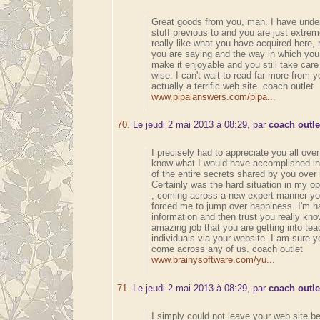
Great goods from you, man. I have unde
stuff previous to and you are just extreme
really like what you have acquired here, r
you are saying and the way in which you 
make it enjoyable and you still take care 
wise. I can't wait to read far more from y
actually a terrific web site. coach outlet
www.pipalanswers.com/pipa...
70.
Le jeudi 2 mai 2013 à 08:29, par
coach outle
I precisely had to appreciate you all over
know what I would have accomplished i
of the entire secrets shared by you over
Certainly was the hard situation in my o
, coming across a new expert manner yo
forced me to jump over happiness. I'm ha
information and then trust you really kn
amazing job that you are getting into tea
individuals via your website. I am sure 
come across any of us. coach outlet
www.brainysoftware.com/yu...
71.
Le jeudi 2 mai 2013 à 08:29, par
coach outle
I simply could not leave your web site be