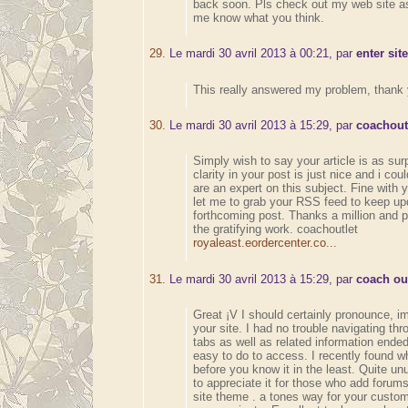
back soon. Pls check out my web site as
me know what you think.
29.
Le mardi 30 avril 2013 à 00:21, par
enter sit
This really answered my problem, thank 
30.
Le mardi 30 avril 2013 à 15:29, par
coachout
Simply wish to say your article is as sur
clarity in your post is just nice and i c
are an expert on this subject. Fine with 
let me to grab your RSS feed to keep up
forthcoming post. Thanks a million and 
the gratifying work. coachoutlet
royaleast.eordercenter.co...
31.
Le mardi 30 avril 2013 à 15:29, par
coach ou
Great ¡V I should certainly pronounce, i
your site. I had no trouble navigating thr
tabs as well as related information ended
easy to do to access. I recently found wh
before you know it in the least. Quite unu
to appreciate it for those who add forum
site theme . a tones way for your custom