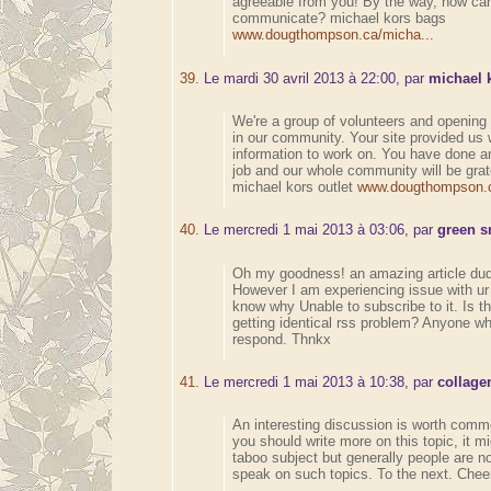
agreeable from you! By the way, how ca
communicate? michael kors bags
www.dougthompson.ca/micha...
39.
Le mardi 30 avril 2013 à 22:00, par
michael k
We're a group of volunteers and openin
in our community. Your site provided us 
information to work on. You have done a
job and our whole community will be grat
michael kors outlet
www.dougthompson.ca
40.
Le mercredi 1 mai 2013 à 03:06, par
green 
Oh my goodness! an amazing article du
However I am experiencing issue with ur 
know why Unable to subscribe to it. Is t
getting identical rss problem? Anyone w
respond. Thnkx
41.
Le mercredi 1 mai 2013 à 10:38, par
collage
An interesting discussion is worth comme
you should write more on this topic, it m
taboo subject but generally people are n
speak on such topics. To the next. Chee