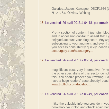
Galeries::Japon::Kawagoe::DSCF1864 (
ランス人のOlivierのWeblog
16.
Le vendredi 26 avril 2013 à 04:18, par
coach 
Pretty section of content. I just stumble
and in accession capital to assert that I 
enjoyed account your blog posts. Anyway 
subscribing to your augment and even I
you access consistently quickly. coach o
acssurgery.com/acssurgery...
17.
Le vendredi 26 avril 2013 à 05:34, par
coach 
magnificent post, very informative. I'm 
the other specialists of this sector do n
this. You should proceed your writing. I 
have a huge readers' base already! coach
www.tripflick.com/faceboo...
18.
Le vendredi 26 avril 2013 à 05:49, par
coach 
I like the valuable info you provide in your
bookmark your blog and check again here