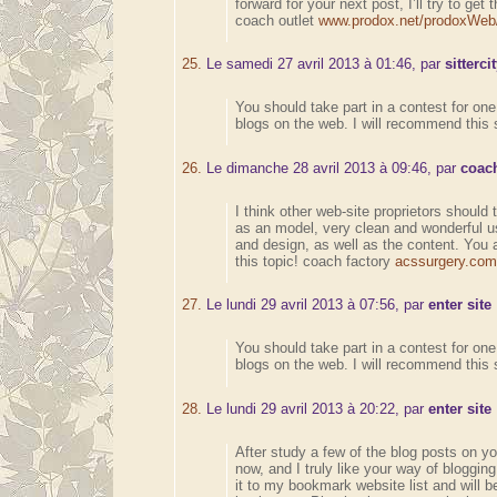
forward for your next post, I’ll try to get t
coach outlet
www.prodox.net/prodoxWeb/
25.
Le samedi 27 avril 2013 à 01:46, par
sitterc
You should take part in a contest for one
blogs on the web. I will recommend this s
26.
Le dimanche 28 avril 2013 à 09:46, par
coach
I think other web-site proprietors should t
as an model, very clean and wonderful us
and design, as well as the content. You a
this topic! coach factory
acssurgery.com/
27.
Le lundi 29 avril 2013 à 07:56, par
enter site
You should take part in a contest for one
blogs on the web. I will recommend this s
28.
Le lundi 29 avril 2013 à 20:22, par
enter site
After study a few of the blog posts on y
now, and I truly like your way of bloggin
it to my bookmark website list and will 