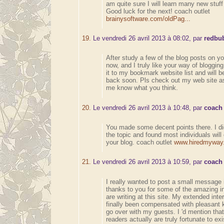
am quite sure I will learn many new stuff 
Good luck for the next! coach outlet
brainysoftware.com/oldPag...
19.
Le vendredi 26 avril 2013 à 08:02, par
redbu
After study a few of the blog posts on y
now, and I truly like your way of bloggin
it to my bookmark website list and will 
back soon. Pls check out my web site as
me know what you think.
20.
Le vendredi 26 avril 2013 à 10:48, par
coach 
You made some decent points there. I di
the topic and found most individuals will
your blog. coach outlet
www.hiredmyway.
21.
Le vendredi 26 avril 2013 à 10:59, par
coach 
I really wanted to post a small message 
thanks to you for some of the amazing i
are writing at this site. My extended int
finally been compensated with pleasant 
go over with my guests. I 'd mention tha
readers actually are truly fortunate to exi