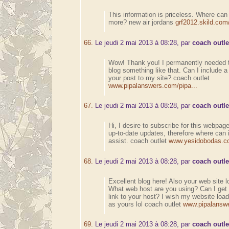
This information is priceless. Where can 
more? new air jordans
grf2012.skild.com/
66.
Le jeudi 2 mai 2013 à 08:28, par
coach outle
Wow! Thank you! I permanently needed t
blog something like that. Can I include a
your post to my site? coach outlet
www.pipalanswers.com/pipa...
67.
Le jeudi 2 mai 2013 à 08:28, par
coach outle
Hi, I desire to subscribe for this webpag
up-to-date updates, therefore where can i
assist. coach outlet
www.yesidobodas.co
68.
Le jeudi 2 mai 2013 à 08:28, par
coach outle
Excellent blog here! Also your web site l
What web host are you using? Can I get y
link to your host? I wish my website loa
as yours lol coach outlet
www.pipalanswe
69.
Le jeudi 2 mai 2013 à 08:28, par
coach outle