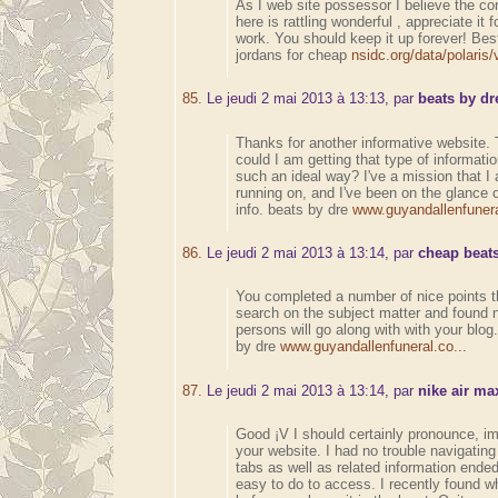
As I web site possessor I believe the co
here is rattling wonderful , appreciate it 
work. You should keep it up forever! Best
jordans for cheap
nsidc.org/data/polaris/v
85.
Le jeudi 2 mai 2013 à 13:13, par
beats by dr
Thanks for another informative website. 
could I am getting that type of informatio
such an ideal way? I've a mission that 
running on, and I've been on the glance 
info. beats by dre
www.guyandallenfunera
86.
Le jeudi 2 mai 2013 à 13:14, par
cheap beats
You completed a number of nice points th
search on the subject matter and found n
persons will go along with with your blog
by dre
www.guyandallenfuneral.co...
87.
Le jeudi 2 mai 2013 à 13:14, par
nike air ma
Good ¡V I should certainly pronounce, i
your website. I had no trouble navigating 
tabs as well as related information ended
easy to do to access. I recently found wh