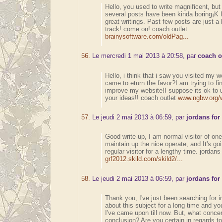
Hello, you used to write magnificent, but 
several posts have been kinda boring¡K 
great writings. Past few posts are just a li
track! come on! coach outlet
brainysoftware.com/oldPag...
56.
Le mercredi 1 mai 2013 à 20:58, par
coach o
Hello, i think that i saw you visited my w
came to eturn the favor?I am trying to fin
improve my website!I suppose its ok to 
your ideas!! coach outlet
www.ngbw.org/w
57.
Le jeudi 2 mai 2013 à 06:59, par
jordans for
Good write-up, I am normal visitor of one
maintain up the nice operate, and It's go
regular visitor for a lengthy time. jordans
grf2012.skild.com/skild2/...
58.
Le jeudi 2 mai 2013 à 06:59, par
jordans for
Thank you, I've just been searching for i
about this subject for a long time and yo
I've came upon till now. But, what conce
conclusion? Are you certain in regards t