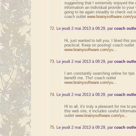
suggesting that I extremely enjoyed the 
information an individual provide to your 
going to be again steadily to check out 
coach outlet
www.brainysoftware.com/yu.
72.
Le jeudi 2 mai 2013 à 08:29, par
coach outle
Hi, just wanted to tell you, I liked this po
practical. Keep on posting! coach outlet
www.brainysoftware.com/yu...
73.
Le jeudi 2 mai 2013 à 08:29, par
coach outle
I am constantly searching online for tips
benefit me. Thx! coach outlet
www.brainysoftware.com/yu...
74.
Le jeudi 2 mai 2013 à 08:29, par
coach outle
Hi to all, it's truly a pleasant for me to p
this web site, it includes useful Informat
outlet
www.brainysoftware.com/yu...
75.
Le jeudi 2 mai 2013 à 08:29, par
coach outle