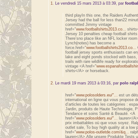
1.
Le vendredi 15 mars 2013 à 03:39, par
footba
third playIn this one, the Raiders Authent
Jersey had the ball for less than22 minu
committed Jimmy vintage
href="
www.footballshirts2013.co...
shirt
Jersey 10 penalties cheap football shirts
There’sno place like an NFL locker roo
Lynch(notes) has become a
force.href="
www.footballshirts2013.co...
football jersey sports enthusiasts can en
lake and eight ponds stocked with bass, 
trails with rare wildlife ready for explora
vintage <A href="
www.espanafootballshirt
shirts</A> or horseback.
2.
Le mardi 19 mars 2013 à 03:16, par
polo ralp
href="
www.polosolders.eu/"...
est un déta
international en ligne qui vous propose de
d’articles de toutes les catégories : es
Jardin, produits de Haute Technologie, P
Tendance et soins Santé & Beauté. <A
href="
www.polosolders.eu/"...
lauren</A>
prix imbattables où que vous soyez. Ral
outlet sale, To buy high quality at a low 
href="
www.polos-outletde.com/&q...
ralp
lauren</A>,Alle unsere Produkte Tests 