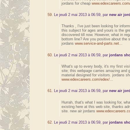
jordans for cheap
www.edexcareers.com/
59.
Le jeudi 2 mai 2013 à 06:59, par
new air jor
Thanks , I've just been looking for infor
this subject for ages and yours is the gre
discovered till now. However, what in reg
bottom line? Are you positive about the 
jordans
www.service-and-parts.net...
60.
Le jeudi 2 mai 2013 à 06:59, par
jordans sh
What's up to every body, it's my first visi
site; this webpage carries amazing and 
material designed for visitors. jordans s
www.edexcareers.com/edex/...
61.
Le jeudi 2 mai 2013 à 06:59, par
new air jor
Hurrah, that's what I was looking for, wha
existing here at this web site, thanks ad
site. new air jordans
www.edexcareers.co
62.
Le jeudi 2 mai 2013 à 06:59, par
jordans sh