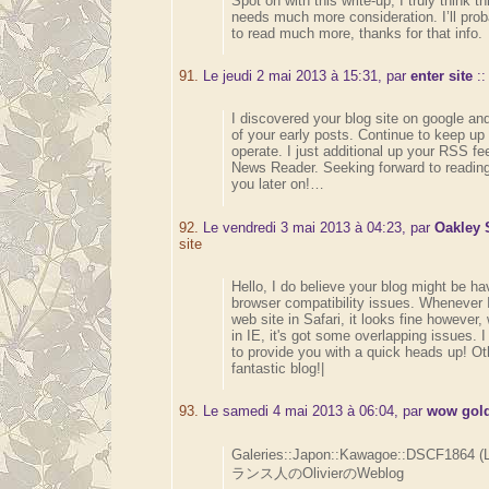
Spot on with this write-up, I truly think t
needs much more consideration. I’ll prob
to read much more, thanks for that info.
91.
Le jeudi 2 mai 2013 à 15:31, par
enter site
:
I discovered your blog site on google an
of your early posts. Continue to keep up
operate. I just additional up your RSS 
News Reader. Seeking forward to readin
you later on!…
92.
Le vendredi 3 mai 2013 à 04:23, par
Oakley 
site
Hello, I do believe your blog might be ha
browser compatibility issues. Whenever I
web site in Safari, it looks fine however
in IE, it's got some overlapping issues. 
to provide you with a quick heads up! Oth
fantastic blog!|
93.
Le samedi 4 mai 2013 à 06:04, par
wow gol
Galeries::Japon::Kawagoe::DSCF1864 (
ランス人のOlivierのWeblog