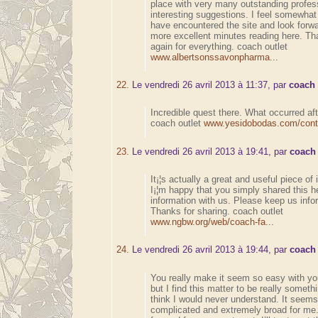
place with very many outstanding profes
interesting suggestions. I feel somewhat 
have encountered the site and look forwa
more excellent minutes reading here. T
again for everything. coach outlet
www.albertsonssavonpharma...
22.
Le vendredi 26 avril 2013 à 11:37, par
coach 
Incredible quest there. What occurred af
coach outlet
www.yesidobodas.com/conte
23.
Le vendredi 26 avril 2013 à 19:41, par
coach 
It¡¦s actually a great and useful piece of 
I¡¦m happy that you simply shared this he
information with us. Please keep us infor
Thanks for sharing. coach outlet
www.ngbw.org/web/coach-fa...
24.
Le vendredi 26 avril 2013 à 19:44, par
coach 
You really make it seem so easy with yo
but I find this matter to be really someth
think I would never understand. It seems
complicated and extremely broad for me.