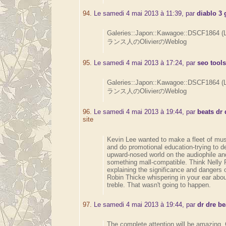
94.
Le samedi 4 mai 2013 à 11:39, par
diablo 3 
Galeries::Japon::Kawagoe::DSCF1864 (
ランス人のOlivierのWeblog
95.
Le samedi 4 mai 2013 à 17:24, par
seo tool
Galeries::Japon::Kawagoe::DSCF1864 (
ランス人のOlivierのWeblog
96.
Le samedi 4 mai 2013 à 19:44, par
beats dr
site
Kevin Lee wanted to make a fleet of musi
and do promotional education-trying to de
upward-nosed world on the audiophile an
something mall-compatible. Think Nelly 
explaining the significance and dangers o
Robin Thicke whispering in your ear about
treble. That wasn't going to happen.
97.
Le samedi 4 mai 2013 à 19:44, par
dr dre b
The complete attention will be amazing,