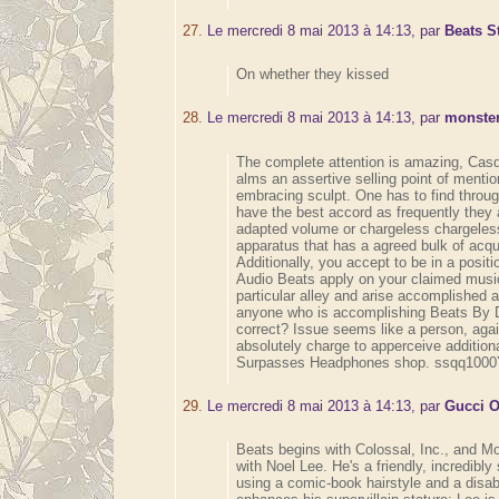
27.
Le mercredi 8 mai 2013 à 14:13, par
Beats S
On whether they kissed
28.
Le mercredi 8 mai 2013 à 14:13, par
monster
The complete attention is amazing, Cas
alms an assertive selling point of mentio
embracing sculpt. One has to find throu
have the best accord as frequently they
adapted volume or chargeless chargeless
apparatus that has a agreed bulk of acqu
Additionally, you accept to be in a posit
Audio Beats apply on your claimed musi
particular alley and arise accomplished a
anyone who is accomplishing Beats By D
correct? Issue seems like a person, agai
absolutely charge to apperceive addition
Surpasses Headphones shop. ssqq1000
29.
Le mercredi 8 mai 2013 à 14:13, par
Gucci O
Beats begins with Colossal, Inc., and M
with Noel Lee. He's a friendly, incredibl
using a comic-book hairstyle and a disabi