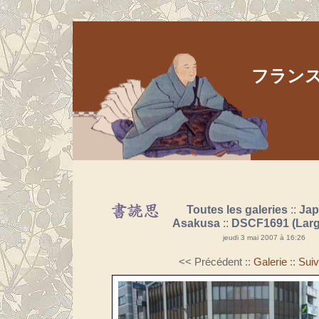
フランス人
Aller au contenu
|
Aller au menu
|
Aller à la recherche
Toutes les galeries
::
Ja
Asakusa
::
DSCF1691 (Larg
jeudi 3 mai 2007 à 16:26
<< Précédent
::
Galerie
::
Suiv