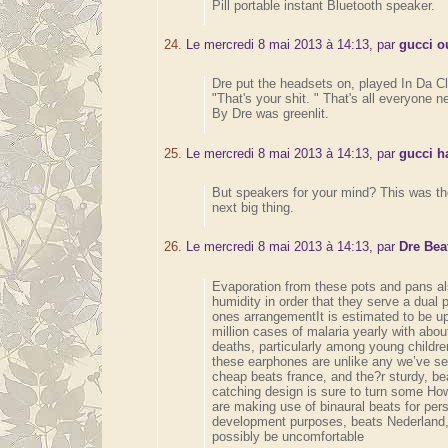
Pill portable instant Bluetooth speaker.
24.
Le mercredi 8 mai 2013 à 14:13, par
gucci o
Dre put the headsets on, played In Da Cl
"That's your shit. " That's all everyone 
By Dre was greenlit.
25.
Le mercredi 8 mai 2013 à 14:13, par
gucci 
But speakers for your mind? This was the 
next big thing.
26.
Le mercredi 8 mai 2013 à 14:13, par
Dre Bea
Evaporation from these pots and pans a
humidity in order that they serve a dual
ones arrangementIt is estimated to be up
million cases of malaria yearly with about 
deaths, particularly among young childre
thеsе earphones are unlike anу we’ve see
cheap beats france, and the?r sturdy, be
catching design is sure to turn some How
are making use of binaural beats for per
development purposes, beats Nederland,
possibly be uncomfortable