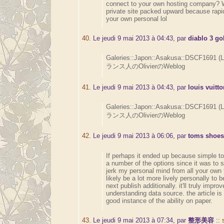
connect to your own hosting company? 
private site packed upward because rap
your own personal lol
40.
Le jeudi 9 mai 2013 à 04:43, par
diablo 3 go
Galeries::Japon::Asakusa::DSCF1691 (
ランス人のOlivierのWeblog
41.
Le jeudi 9 mai 2013 à 04:43, par
louis vuitt
Galeries::Japon::Asakusa::DSCF1691 (
ランス人のOlivierのWeblog
42.
Le jeudi 9 mai 2013 à 06:06, par
toms shoes
If perhaps it ended up because simple to 
a number of the options since it was to 
jerk my personal mind from all your own fa
likely be a lot more lively personally to 
next publish additionally. it'll truly improv
understanding data source. the article is 
good instance of the ability on paper.
43.
Le jeudi 9 mai 2013 à 07:34, par
整形美容
::