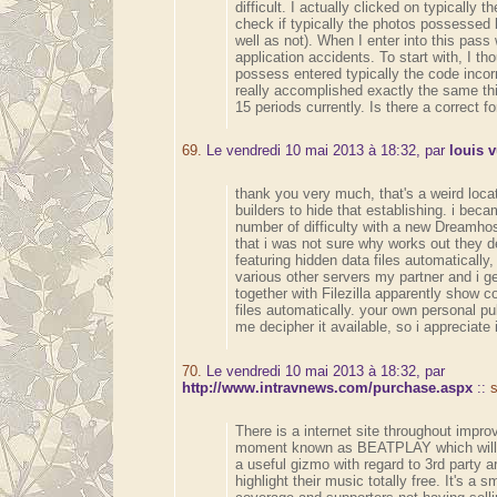
difficult. I actually clicked on typically t
check if typically the photos possessed 
well as not). When I enter into this pass
application accidents. To start with, I th
possess entered typically the code incorr
really accomplished exactly the same th
15 periods currently. Is there a correct fo
69.
Le vendredi 10 mai 2013 à 18:32, par
louis v
thank you very much, that's a weird locat
builders to hide that establishing. i bec
number of difficulty with a new Dreamho
that i was not sure why works out they d
featuring hidden data files automatically, 
various other servers my partner and i g
together with Filezilla apparently show 
files automatically. your own personal pu
me decipher it available, so i appreciate i
70.
Le vendredi 10 mai 2013 à 18:32, par
http://www.intravnews.com/purchase.aspx
::
s
There is a internet site throughout impro
moment known as BEATPLAY which will 
a useful gizmo with regard to 3rd party ar
highlight their music totally free. It's a s