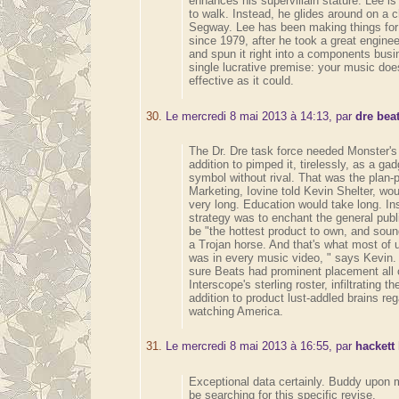
enhances his supervillain stature: Lee is
to walk. Instead, he glides around on a 
Segway. Lee has been making things for
since 1979, after he took a great engine
and spun it right into a components busi
single lucrative premise: your music doe
effective as it could.
30.
Le mercredi 8 mai 2013 à 14:13, par
dre bea
The Dr. Dre task force needed Monster's 
addition to pimped it, tirelessly, as a gad
symbol without rival. That was the plan-p
Marketing, Iovine told Kevin Shelter, wou
very long. Education would take long. In
strategy was to enchant the general publ
be "the hottest product to own, and sou
a Trojan horse. And that's what most of 
was in every music video, " says Kevin.
sure Beats had prominent placement all 
Interscope's sterling roster, infiltrating t
addition to product lust-addled brains reg
watching America.
31.
Le mercredi 8 mai 2013 à 16:55, par
hackett
Exceptional data certainly. Buddy upon
be searching for this specific revise.