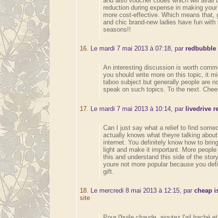
and also voucher codes which will avail b
reduction during expense in making your
more cost-effective. Which means that, 
and chic brand-new ladies have fun wit
seasons!!
16.
Le mardi 7 mai 2013 à 07:18, par
redbubble
An interesting discussion is worth comme
you should write more on this topic, it m
taboo subject but generally people are n
speak on such topics. To the next. Chee
17.
Le mardi 7 mai 2013 à 10:14, par
livedrive 
Can I just say what a relief to find som
actually knows what theyre talking about
internet. You definitely know how to brin
light and make it important. More people
this and understand this side of the story
youre not more popular because you defi
gift.
18.
Le mercredi 8 mai 2013 à 12:15, par
cheap i
site
Pour l'huile chaude, ajoutez l'ail haché et