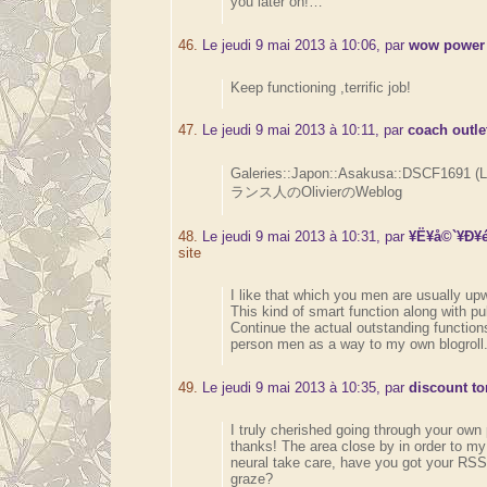
you later on!…
46.
Le jeudi 9 mai 2013 à 10:06, par
wow power 
Keep functioning ,terrific job!
47.
Le jeudi 9 mai 2013 à 10:11, par
coach outle
Galeries::Japon::Asakusa::DSCF1691 (
ランス人のOlivierのWeblog
48.
Le jeudi 9 mai 2013 à 10:31, par
¥Ë¥å©`¥Ð¥é
site
I like that which you men are usually upw
This kind of smart function along with pub
Continue the actual outstanding function
person men as a way to my own blogroll
49.
Le jeudi 9 mai 2013 à 10:35, par
discount t
I truly cherished going through your own
thanks! The area close by in order to my
neural take care, have you got your R
graze?