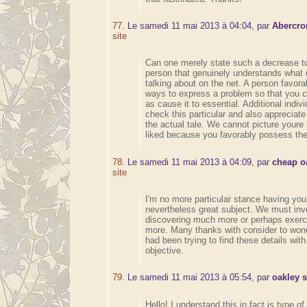
77.
Le samedi 11 mai 2013 à 04:04, par
Abercro
site
Can one merely state such a decrease to
person that genuinely understands what 
talking about on the net. A person favor
ways to express a problem so that you c
as cause it to essential. Additional indiv
check this particular and also appreciate 
the actual tale. We cannot picture youre 
liked because you favorably possess the
78.
Le samedi 11 mai 2013 à 04:09, par
cheap o
site
I'm no more particular stance having your
nevertheless great subject. We must inv
discovering much more or perhaps exer
more. Many thanks with consider to won
had been trying to find these details with
objective.
79.
Le samedi 11 mai 2013 à 05:54, par
oakley 
Hello! I understand this in fact is type o