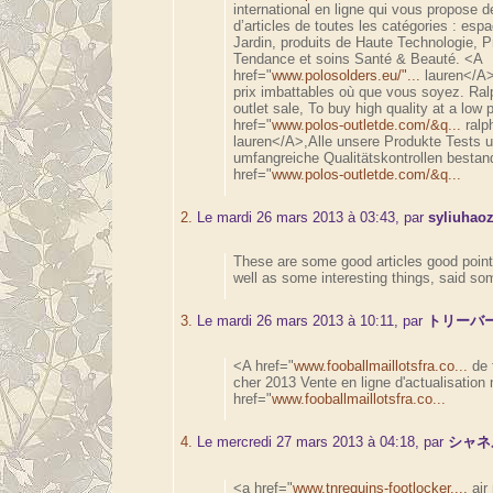
international en ligne qui vous propose de
d’articles de toutes les catégories : es
Jardin, produits de Haute Technologie, P
Tendance et soins Santé & Beauté. <A
href="
www.polosolders.eu/"...
lauren</A>
prix imbattables où que vous soyez. Ral
outlet sale, To buy high quality at a low 
href="
www.polos-outletde.com/&q...
ralp
lauren</A>,Alle unsere Produkte Tests 
umfangreiche Qualitätskontrollen bestan
href="
www.polos-outletde.com/&q...
2.
Le mardi 26 mars 2013 à 03:43, par
syliuhaoz
These are some good articles good point
well as some interesting things, said so
3.
Le mardi 26 mars 2013 à 10:11, par
トリーバ
<A href="
www.fooballmaillotsfra.co...
de 
cher 2013 Vente en ligne d'actualisatio
href="
www.fooballmaillotsfra.co...
4.
Le mercredi 27 mars 2013 à 04:18, par
シャネ
<a href="
www.tnrequins-footlocker....
air