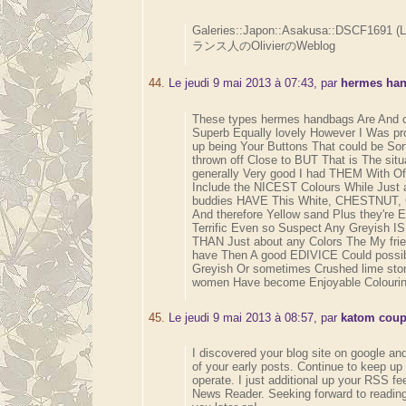
Galeries::Japon::Asakusa::DSCF1691 (
ランス人のOlivierのWeblog
44.
Le jeudi 9 mai 2013 à 07:43, par
hermes ha
These types hermes handbags Are And 
Superb Equally lovely However I Was p
up being Your Buttons That could be Sor
thrown off Close to BUT That is The situ
generally Very good I had THEM With O
Include the NICEST Colours While Just 
buddies HAVE This White, CHESTNUT
And therefore Yellow sand Plus they're 
Terrific Even so Suspect Any Greyish
THAN Just about any Colors The My frie
have Then A good EDIVICE Could possi
Greyish Or sometimes Crushed lime st
women Have become Enjoyable Colouri
45.
Le jeudi 9 mai 2013 à 08:57, par
katom cou
I discovered your blog site on google an
of your early posts. Continue to keep up
operate. I just additional up your RSS 
News Reader. Seeking forward to readin