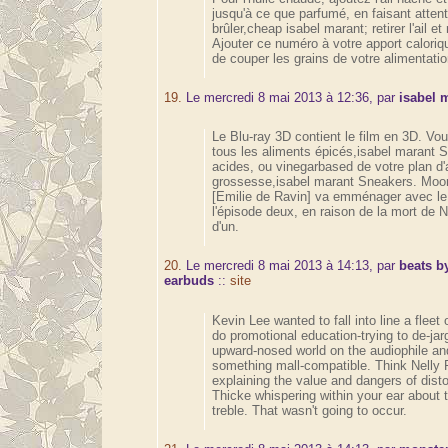
jusqu'à ce que parfumé, en faisant atten
brûler,cheap isabel marant; retirer l'ail et
Ajouter ce numéro à votre apport caloriq
de couper les grains de votre alimentation
19.
Le mercredi 8 mai 2013 à 12:36, par
isabel 
Le Blu-ray 3D contient le film en 3D. Vo
tous les aliments épicés,isabel marant 
acides, ou vinegarbased de votre plan d'
grossesse,isabel marant Sneakers. Moor
[Emilie de Ravin] va emménager avec le
l'épisode deux, en raison de la mort de N
d'un.
20.
Le mercredi 8 mai 2013 à 14:13, par
beats b
earbuds
::
site
Kevin Lee wanted to fall into line a fleet
do promotional education-trying to de-jar
upward-nosed world on the audiophile an
something mall-compatible. Think Nelly 
explaining the value and dangers of disto
Thicke whispering within your ear about t
treble. That wasn't going to occur.