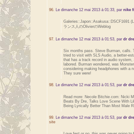
96.
Le dimanche 12 mai 2013 à 01:33, par
nike 
Galeries::Japon::Asakusa::DSCF1691 (
ランス人のOlivierのWeblog
97.
Le dimanche 12 mai 2013 à 01:53, par
dr dr
Six months pass. Steve Burman, calls.
tried to visit with SLS Audio, a better-es
that has a track record in audio system, 
labored. Burman wondered, was Monster s
considering making headphones with a n
They sure were!
98.
Le dimanche 12 mai 2013 à 01:53, par
dr dr
Read more: Necole Bitchie.com: Nicki M
Beats By Dre, Talks Love Scene With L
Being Lyrically Better Than Most Male R
99.
Le dimanche 12 mai 2013 à 01:53, par
dr dr
site
Love fest or no, this was never going to