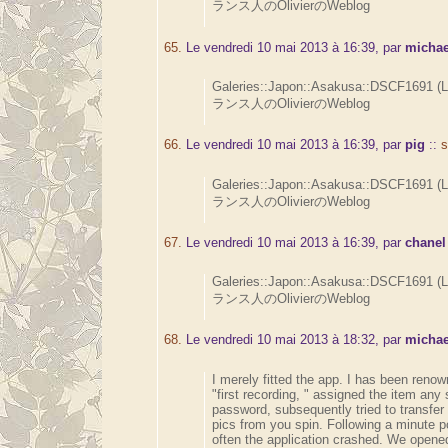
ランス人のOlivierのWeblog
65.
Le vendredi 10 mai 2013 à 16:39, par
michae
Galeries::Japon::Asakusa::DSCF1691 (
ランス人のOlivierのWeblog
66.
Le vendredi 10 mai 2013 à 16:39, par
pig
::
s
Galeries::Japon::Asakusa::DSCF1691 (
ランス人のOlivierのWeblog
67.
Le vendredi 10 mai 2013 à 16:39, par
chanel
Galeries::Japon::Asakusa::DSCF1691 (
ランス人のOlivierのWeblog
68.
Le vendredi 10 mai 2013 à 18:32, par
michae
I merely fitted the app. I has been renow
"first recording, " assigned the item any 
password, subsequently tried to transfer
pics from you spin. Following a minute p
often the application crashed. We opened