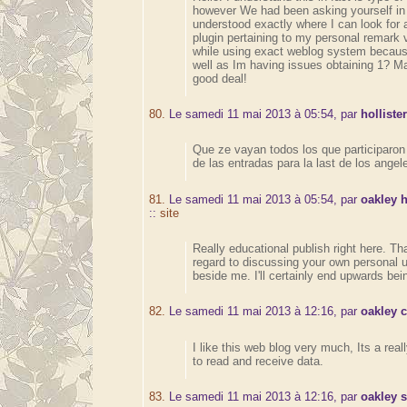
however We had been asking yourself in
understood exactly where I can look for 
plugin pertaining to my personal remark 
while using exact weblog system becau
well as Im having issues obtaining 1? M
good deal!
80.
Le samedi 11 mai 2013 à 05:54, par
holliste
Que ze vayan todos los que participaron 
de las entradas para la last de los ange
81.
Le samedi 11 mai 2013 à 05:54, par
oakley 
::
site
Really educational publish right here. Th
regard to discussing your own personal 
beside me. I'll certainly end upwards bei
82.
Le samedi 11 mai 2013 à 12:16, par
oakley 
I like this web blog very much, Its a real
to read and receive data.
83.
Le samedi 11 mai 2013 à 12:16, par
oakley 