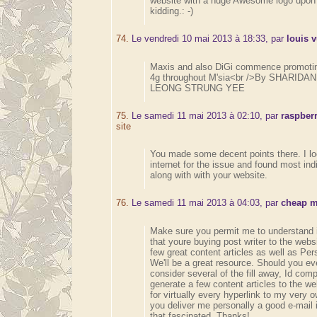
website with a huge Awesome logo upon 
kidding.: -)
74.
Le vendredi 10 mai 2013 à 18:33, par
louis v
Maxis and also DiGi commence promotin
4g throughout M'sia<br />By SHARIDAN 
LEONG STRUNG YEE
75.
Le samedi 11 mai 2013 à 02:10, par
raspber
site
You made some decent points there. I l
internet for the issue and found most indi
along with with your website.
76.
Le samedi 11 mai 2013 à 04:03, par
cheap m
Make sure you permit me to understand 
that youre buying post writer to the webs
few great content articles as well as Pers
We'll be a great resource. Should you ev
consider several of the fill away, Id compl
generate a few content articles to the w
for virtually every hyperlink to my very
you deliver me personally a good e-mail 
that fascinated. Thanks!