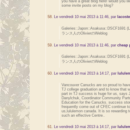
you have a great blog here! would you li
some invite posts on my blog?
58.
Le vendredi 10 mai 2013 à 11:46, par
lacoste
Galeries::Japon::Asakusa::DSCF1691 (
ランス人のOlivierのWeblog
59.
Le vendredi 10 mai 2013 à 11:46, par
cheap 
Galeries::Japon::Asakusa::DSCF1691 (
ランス人のOlivierのWeblog
60.
Le vendredi 10 mai 2013 à 14:17, par
lulule
Vancouver Canucks are so proud to have
TJ college graduation and to know that
part in TJ success is huge for us, says 
Danylchuk, Coordinator Community Part
Education for the Canucks. success stor
frequently come out of CFEC continue 
us,lululemon canada. It is so rewarding 
such an effective Centre..
61.
Le vendredi 10 mai 2013 à 14:17, par
lulule