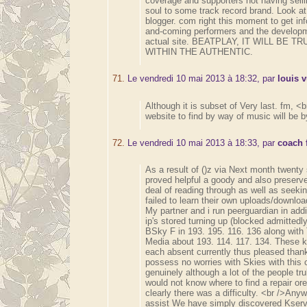
coverage and supporters not having selli
soul to some track record brand. Look at
blogger. com right this moment to get inf
and-coming performers and the developm
actual site. BEATPLAY, IT WILL BE T
WITHIN THE AUTHENTIC.
71.
Le vendredi 10 mai 2013 à 18:32, par
louis v
Although it is subset of Very last. fm, <b
website to find by way of music will be b
72.
Le vendredi 10 mai 2013 à 18:33, par
coach 
As a result of ()z via Next month twenty
proved helpful a goody and also preserv
deal of reading through as well as seekin
failed to learn their own uploads/downloa
My partner and i run peerguardian in addit
ip's stored turning up (blocked admittedl
BSky F in 193. 195. 116. 136 along with
Media about 193. 114. 117. 134. These k
each absent currently thus pleased thanks
possess no worries with Skies with this 
genuinely although a lot of the people tru
would not know where to find a repair ore
clearly there was a difficulty. <br />Anyw
assist We have simply discovered Kservi