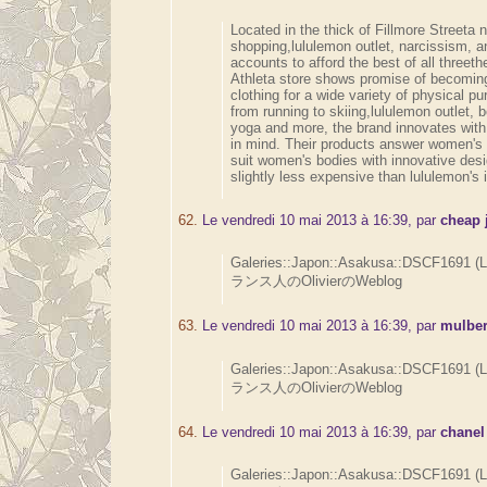
Located in the thick of Fillmore Streeta 
shopping,lululemon outlet, narcissism, a
accounts to afford the best of all threet
Athleta store shows promise of becoming
clothing for a wide variety of physical pu
from running to skiing,lululemon outlet, 
yoga and more, the brand innovates with
in mind. Their products answer women's 
suit women's bodies with innovative des
slightly less expensive than lululemon's 
62.
Le vendredi 10 mai 2013 à 16:39, par
cheap 
Galeries::Japon::Asakusa::DSCF1691 (
ランス人のOlivierのWeblog
63.
Le vendredi 10 mai 2013 à 16:39, par
mulber
Galeries::Japon::Asakusa::DSCF1691 (
ランス人のOlivierのWeblog
64.
Le vendredi 10 mai 2013 à 16:39, par
chanel
Galeries::Japon::Asakusa::DSCF1691 (