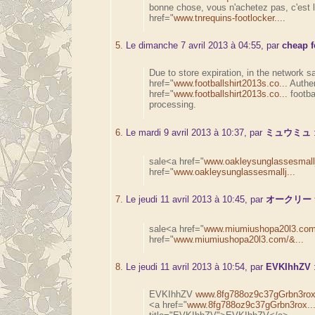
bonne chose, vous n'achetez pas, c'est 
href="
www.tnrequins-footlocker....
5.
Le dimanche 7 avril 2013 à 04:55, par
cheap f
Due to store expiration, in the network s
href="
www.footballshirt2013s.co...
Authen
href="
www.footballshirt2013s.co...
footba
processing.
6.
Le mardi 9 avril 2013 à 10:37, par
ミュウミュ
sale<a href="
www.oakleysunglassesmallj
href="
www.oakleysunglassesmallj...
7.
Le jeudi 11 avril 2013 à 10:45, par
オークリー
sale<a href="
www.miumiushopa20l3.com
href="
www.miumiushopa20l3.com/&...
8.
Le jeudi 11 avril 2013 à 10:54, par
EVKIhhZV
EVKIhhZV
www.8fg788oz9c37gGrbn3rox.
<a href="
www.8fg788oz9c37gGrbn3rox..