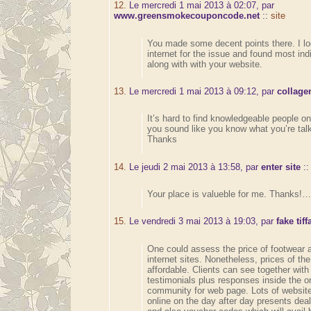
12.
Le mercredi 1 mai 2013 à 02:07, par
www.greensmokecouponcode.net
::
site
You made some decent points there. I l
internet for the issue and found most indi
along with with your website.
13.
Le mercredi 1 mai 2013 à 09:12, par
collage
It’s hard to find knowledgeable people on 
you sound like you know what you’re talk
Thanks
14.
Le jeudi 2 mai 2013 à 13:58, par
enter site
:
Your place is valueble for me. Thanks!…
15.
Le vendredi 3 mai 2013 à 19:03, par
fake tif
One could assess the price of footwear a
internet sites. Nonetheless, prices of th
affordable. Clients can see together wit
testimonials plus responses inside the o
community for web page. Lots of website
online on the day after day presents dea