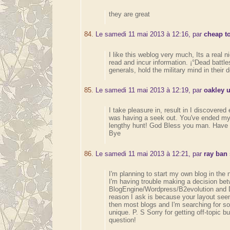
they are great
84.
Le samedi 11 mai 2013 à 12:16, par
cheap t
I like this weblog very much, Its a real n
read and incur information. ¡°Dead battle
generals, hold the military mind in their d
85.
Le samedi 11 mai 2013 à 12:19, par
oakley 
I take pleasure in, result in I discovered
was having a seek out. You've ended my
lengthy hunt! God Bless you man. Have 
Bye
86.
Le samedi 11 mai 2013 à 12:21, par
ray ban
I'm planning to start my own blog in the n
I'm having trouble making a decision be
BlogEngine/Wordpress/B2evolution and 
reason I ask is because your layout seem
then most blogs and I'm searching for s
unique. P. S Sorry for getting off-topic bu
question!