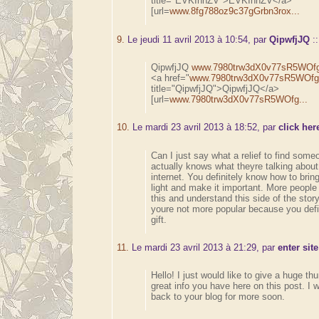
title="EVKIhhZV">EVKIhhZV</a>
[url=
www.8fg788oz9c37gGrbn3rox...
9.
Le jeudi 11 avril 2013 à 10:54, par
QipwfjJQ
:
QipwfjJQ
www.7980trw3dX0v77sR5WOfg
<a href="
www.7980trw3dX0v77sR5WOfg.
title="QipwfjJQ">QipwfjJQ</a>
[url=
www.7980trw3dX0v77sR5WOfg...
10.
Le mardi 23 avril 2013 à 18:52, par
click her
Can I just say what a relief to find som
actually knows what theyre talking about
internet. You definitely know how to brin
light and make it important. More people
this and understand this side of the story
youre not more popular because you defi
gift.
11.
Le mardi 23 avril 2013 à 21:29, par
enter site
Hello! I just would like to give a huge th
great info you have here on this post. I 
back to your blog for more soon.