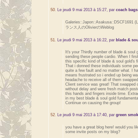
50.
Le jeudi 9 mai 2013 à 15:27, par
coach bags
Galeries::Japon::Asakusa::DSCF1691 (
ランス人のOlivierのWeblog
51.
Le jeudi 9 mai 2013 à 16:22, par
blade & sou
It's your Thirdly number of blade & soul 
sending these people cardio. When I firs
this specific kind of blade & soul gold's f
That i donned these individuals some peo
quite a few fault and no matter what. I 
means frustrated so i ended up being wa
headache to receive all of them swapped
Client service was great! That swapped o
without delay and were fresh match poste
this hands and fingers inside time. Extrao
in my best blade & soul gold fundament
Continue on causing the group!
52.
Le jeudi 9 mai 2013 à 17:40, par
green smo
you have a great blog here! would you li
some invite posts on my blog?