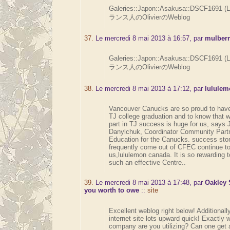
Galeries::Japon::Asakusa::DSCF1691 (
ランス人のOlivierのWeblog
37.
Le mercredi 8 mai 2013 à 16:57, par
mulberr
Galeries::Japon::Asakusa::DSCF1691 (
ランス人のOlivierのWeblog
38.
Le mercredi 8 mai 2013 à 17:12, par
lulule
Vancouver Canucks are so proud to have
TJ college graduation and to know that
part in TJ success is huge for us, says 
Danylchuk, Coordinator Community Part
Education for the Canucks. success stor
frequently come out of CFEC continue 
us,lululemon canada. It is so rewarding 
such an effective Centre..
39.
Le mercredi 8 mai 2013 à 17:48, par
Oakley 
you worth to owe
::
site
Excellent weblog right below! Additional
internet site lots upward quick! Exactly 
company are you utilizing? Can one get 