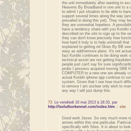
the unit immediately after wanting to ex
Heavens By Broadband in one unit to a di
to admit I put situation to be able to ba
support several times along the way (an
prevailed in doing this yet). They may be
they are somewhat hopeless. A possibili
have a tendency share with you Kontiki 
described on the site to sign up to the ser
they can don't know precisely how funct
how hard it truly is to help uninistall that
explained to getting rid Skies By BB se
easy as add/remove plans. It's not actual
fact Kontiki continues to be doing work 
technical assist are not getting fraudule
people just can't say for sure significantl
probs I possess acquired moving SBB f
COMPUTER to a new one are already ca
actual Kontiki iphone app continue to ru
system. Given that I see how much diffic
to remove I am unclear only wish to ma
any way I will just dump this.
73.
Le vendredi 10 mai 2013 à 18:33, par
http://lexluthorkennel.com/index.htm
::
site
Good work Jesse. So very much more ra
arrows within this one particular. Particul
specifically with Sites. It is about to loo