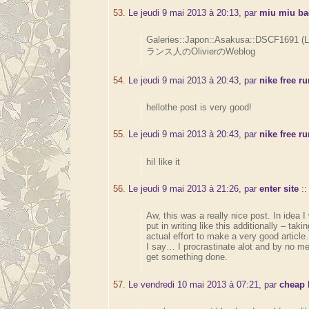
53.
Le jeudi 9 mai 2013 à 20:13, par
miu miu b
Galeries::Japon::Asakusa::DSCF1691 (
ランス人のOlivierのWeblog
54.
Le jeudi 9 mai 2013 à 20:43, par
nike free r
hellothe post is very good!
55.
Le jeudi 9 mai 2013 à 20:43, par
nike free ru
hiI like it
56.
Le jeudi 9 mai 2013 à 21:26, par
enter site
:
Aw, this was a really nice post. In idea I 
put in writing like this additionally – taki
actual effort to make a very good articl
I say… I procrastinate alot and by no m
get something done.
57.
Le vendredi 10 mai 2013 à 07:21, par
cheap 