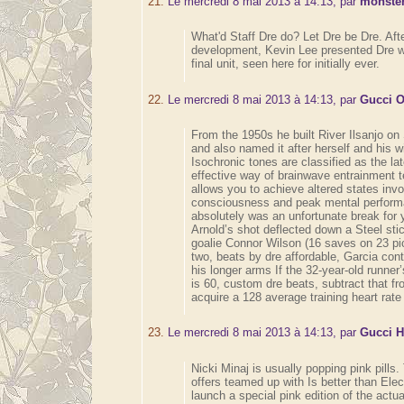
21.
Le mercredi 8 mai 2013 à 14:13, par
monster
What'd Staff Dre do? Let Dre be Dre. Aft
development, Kevin Lee presented Dre whi
final unit, seen here for initially ever.
22.
Le mercredi 8 mai 2013 à 14:13, par
Gucci O
From the 1950s he built River Ilsanjo on
and also named it after herself and his wi
Isochronic tones are classified as the la
effective way of brainwave entrainment t
allows you to achieve altered states invo
consciousness and peak mental perform
absolutely was an unfortunate break for 
Arnold’s shot deflected down a Steel sti
goalie Connor Wilson (16 saves on 23 pi
two, beats by dre affordable, Garcia con
his longer arms If the 32-year-old runner’
is 60, custom dre beats, subtract that fr
acquire a 128 average training heart rate
23.
Le mercredi 8 mai 2013 à 14:13, par
Gucci 
Nicki Minaj is usually popping pink pills.
offers teamed up with Is better than Elec
launch a special pink edition of the act